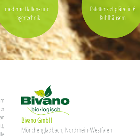
moderne Hallen- und
Palettenstellplätze in 6
Lagertechnik
Kühlhäusern
ern
der
an
Bivano GmbH
t),
Mönchengladbach, Nordrhein-Westfalen
lle