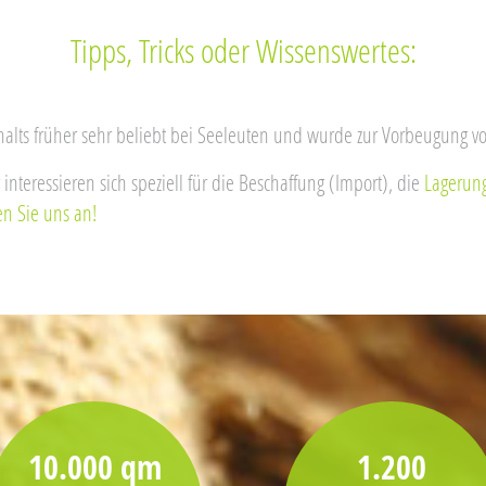
Tipps, Tricks oder Wissenswertes:
alts früher sehr beliebt bei Seeleuten und wurde zur Vorbeugung v
nteressieren sich speziell für die Beschaffung (Import), die
Lagerun
n Sie uns an!
10.000 qm
1.200