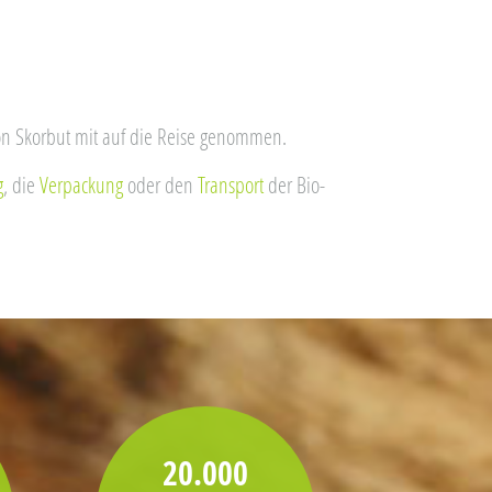
on Skorbut mit auf die Reise genommen.
g
, die
Verpackung
oder den
Transport
der Bio-
20.000