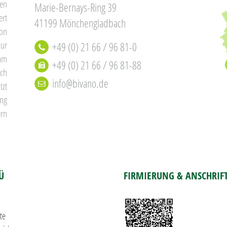
en
Marie-Bernays-Ring 39
rt
41199 Mönchengladbach
von
zur
+49 (0) 21 66 / 96 81-0
 am
+49 (0) 21 66 / 96 81-88
ch
info@bivano.de
tzt
ung
rn
Ü
FIRMIERUNG & ANSCHRIF
te