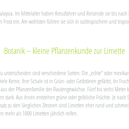
laysia. Im Mittelalter haben Kreuzfahrer und Reisende sie bis nach
Frost ein. Am wohlsten fühlen sie sich in subtropischem und tropi
Botanik – kleine Pflanzenkunde zur Limette
u unterscheiden sind verschiedene Sorten: Die „echte“ oder mexikanisc
 viele Kerne. Ihre Schale ist in Grün- oder Gelbtönen gefärbt, ihr Fru
us der Pflanzenfamilie der Rautengewächse. Fünf bis sechs Meter
n stark. Aus ihnen entstehen grüne oder gelbliche Früchte. Je nach 
atz zu den länglichen Zitronen sind Limetten eher rund und schmeck
 mehr als 1000 Limetten jährlich reifen.