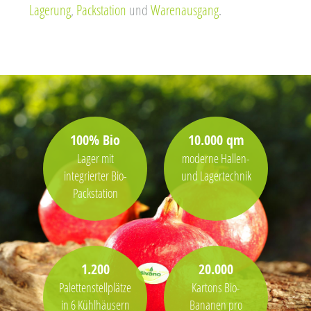
Lagerung
,
Packstation
und
Warenausgang
.
100% Bio
10.000 qm
Lager mit
moderne Hallen-
integrierter Bio-
und Lagertechnik
Packstation
1.200
20.000
Palettenstellplätze
Kartons Bio-
in 6 Kühlhäusern
Bananen pro