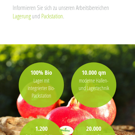
Informieren Sie sich zu unseren Arbeitsbereichen
Lagerung
und
Packstation
.
100% Bio
10.000 qm
Lager mit
moderne Hallen-
integrierter Bio-
und Lagertechnik
Packstation
1.200
20.000