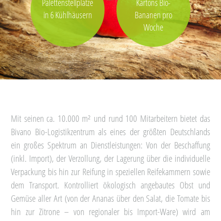
Palettenstellplätze
Kartons Bio-
in 6 Kühlhäusern
Bananen pro
Woche
Mit seinen ca. 10.000 m² und rund 100 Mitarbeitern bietet das
Bivano Bio-Logistikzentrum als eines der größten Deutschlands
ein großes Spektrum an Dienstleistungen: Von der Beschaffung
(inkl. Import), der Verzollung, der Lagerung über die individuelle
Verpackung bis hin zur Reifung in speziellen Reifekammern sowie
dem Transport. Kontrolliert ökologisch angebautes Obst und
Gemüse aller Art (von der Ananas über den Salat, die Tomate bis
hin zur Zitrone – von regionaler bis Import-Ware) wird am