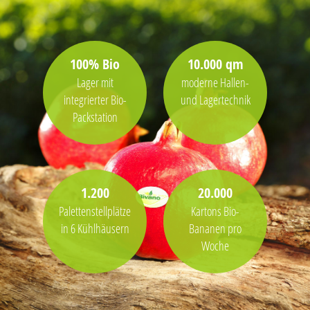
100% Bio
10.000 qm
Lager mit
moderne Hallen-
integrierter Bio-
und Lagertechnik
Packstation
1.200
20.000
Palettenstellplätze
Kartons Bio-
in 6 Kühlhäusern
Bananen pro
Woche